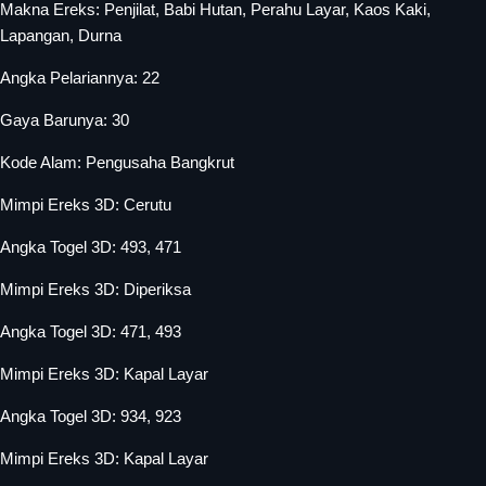
Makna Ereks: Penjilat, Babi Hutan, Perahu Layar, Kaos Kaki,
Lapangan, Durna
Angka Pelariannya: 22
Gaya Barunya: 30
Kode Alam: Pengusaha Bangkrut
Mimpi Ereks 3D: Cerutu
Angka Togel 3D: 493, 471
Mimpi Ereks 3D: Diperiksa
Angka Togel 3D: 471, 493
Mimpi Ereks 3D: Kapal Layar
Angka Togel 3D: 934, 923
Mimpi Ereks 3D: Kapal Layar