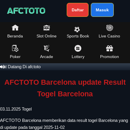
Daftar
Masuk
Beranda
Slot Online
Sports Book
Live Casino
Poker
Arcade
Lottery
Promotion
at Datang Di afctoto
AFCTOTO Barcelona update Result
Togel Barcelona
03.11.2025
Togel
AFCTOTO Barcelona memberikan data result togel Barcelona yang
di update pada tanggal 2025-11-02