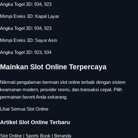
Angka Togel 3D: 934, 923
Mimpi Ereks 3D: Kapal Layar
Angka Togel 3D: 934, 923
Mimpi Ereks 3D: Sayur Asin
Angka Togel 3D: 923, 934
Mainkan Slot Online Terpercaya
Nikmati pengalaman bermain slot online terbaik dengan sistem
keamanan modern, provider resmi, dan transaksi cepat. Pilih
permainan favorit Anda sekarang.
Lihat Semua Slot Online
Artikel Slot Online Terbaru
Slot Online
|
Sports Book
|
Beranda