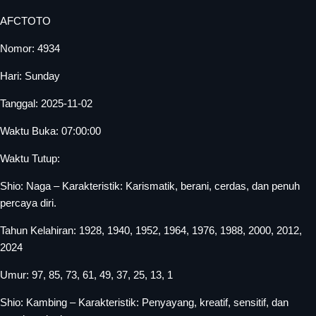
AFCTOTO
Nomor: 4934
Hari: Sunday
Tanggal: 2025-11-02
Waktu Buka: 07:00:00
Waktu Tutup:
Shio: Naga – Karakteristik: Karismatik, berani, cerdas, dan penuh
percaya diri.
Tahun Kelahiran: 1928, 1940, 1952, 1964, 1976, 1988, 2000, 2012,
2024
Umur: 97, 85, 73, 61, 49, 37, 25, 13, 1
Shio: Kambing – Karakteristik: Penyayang, kreatif, sensitif, dan