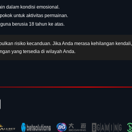
in dalam kondisi emosional.
okok untuk aktivitas permainan.
guna berusia 18 tahun ke atas.
lkan risiko kecanduan. Jika Anda merasa kehilangan kendali, 
ngan yang tersedia di wilayah Anda.