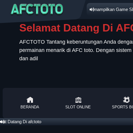
Pemberitahuan : Situs Resmi Menampilkan Game Slot dan Result U
Selamat Datang Di
AF
AFCTOTO Tantang keberuntungan Anda dengan
permainan menarik di AFC toto. Dengan sistem
dan adil
BERANDA
SLOT ONLINE
SPORTS B
 Datang Di afctoto