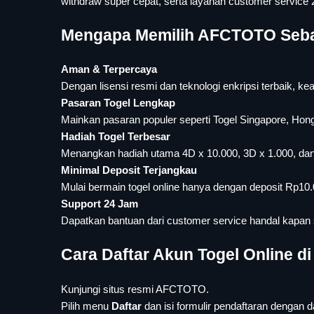
withdraw super cepat, serta layanan customer service
Mengapa Memilih AFCTOTO Sebaga
Aman & Terpercaya
Dengan lisensi resmi dan teknologi enkripsi terbaik, 
Pasaran Togel Lengkap
Mainkan pasaran populer seperti Togel Singapore, Ho
Hadiah Togel Terbesar
Menangkan hadiah utama 4D x 10.000, 3D x 1.000, dan
Minimal Deposit Terjangkau
Mulai bermain togel online hanya dengan deposit Rp10.
Support 24 Jam
Dapatkan bantuan dari customer service handal kapan 
Cara Daftar Akun Togel Online 
Kunjungi situs resmi
AFCTOTO
.
Pilih menu
Daftar
dan isi formulir pendaftaran dengan d