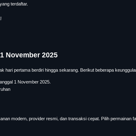
ang terdaftar.
!
 1 November 2025
hari pertama berdiri hingga sekarang. Berikut beberapa keunggul
anggal 1 November 2025.
ruhan
nan modern, provider resmi, dan transaksi cepat. Pilih permainan f