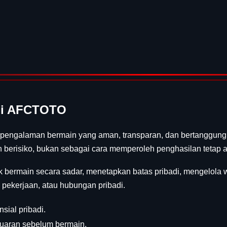
di AFCTOTO
ngalaman bermain yang aman, transparan, dan bertanggung j
 berisiko, bukan sebagai cara memperoleh penghasilan tetap at
bermain secara sadar, menetapkan batas pribadi, mengelola wa
pekerjaan, atau hubungan pribadi.
ial pribadi.
luaran sebelum bermain.