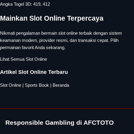
Angka Togel 3D: 419, 412
Mainkan Slot Online Terpercaya
Nikmati pengalaman bermain slot online terbaik dengan sistem
keamanan modern, provider resmi, dan transaksi cepat. Pilih
permainan favorit Anda sekarang.
Lihat Semua Slot Online
Artikel Slot Online Terbaru
Slot Online
|
Sports Book
|
Beranda
Responsible Gambling di AFCTOTO