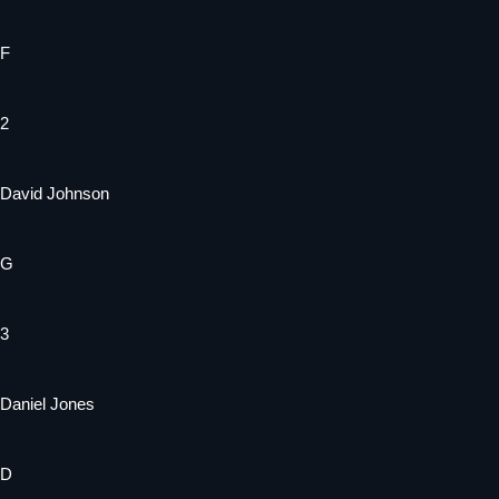
F
2
David Johnson
G
3
Daniel Jones
D