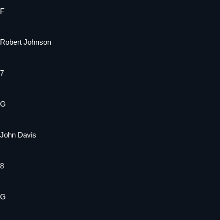
F
Robert Johnson
7
G
John Davis
8
G