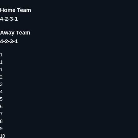
Home Team
4-2-3-1
Away Team
4-2-3-1
1
1
1
2
3
4
5
6
7
8
9
10