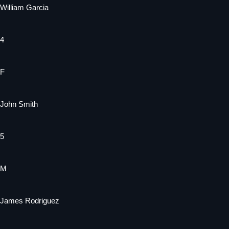
William Garcia
4
F
John Smith
5
M
James Rodriguez