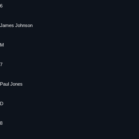
6
James Johnson
M
7
Paul Jones
D
8