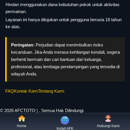
Hindari menggunakan dana kebutuhan pokok untuk aktivitas
permainan.
Layanan ini hanya ditujukan untuk pengguna berusia 18 tahun
ke atas.
Peringatan:
Perjudian dapat menimbulkan risiko
kecanduan. Jika Anda merasa kehilangan kendali, segera
berhenti bermain dan cari bantuan dari keluarga,
profesional, atau lembaga pendampingan yang tersedia di
wilayah Anda.
FAQ
Kontak Kami
Tentang Kami
© 2026
AFCTOTO
| . Semua Hak Dilindungi.
Home
Hubungi Kami
Install APK