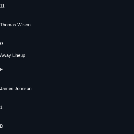
11
Thomas Wilson
G
Away Lineup
F
James Johnson
1
D