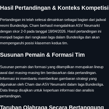
Hasil Pertandingan & Konteks Kompetisi
Pertandingan ini telah selesai dimainkan sebagai bagian dari jadwal
resmi Bundesliga. Cham berhasil mengalahkan ASV Neumarkt
dengan skor 2-0 pada tanggal 18/04/2026. Hasil pertandingan ini
menjadi bagian dari rangkaian laga dalam Bundesliga dan akan
mempengaruhi posisi klasemen kedua tim.
Susunan Pemain & Formasi Tim
Susunan pemain dan formasi yang ditampilkan merupakan lineup
awal dari masing-masing tim berdasarkan data pertandingan.
Informasi ini membantu memberikan gambaran strategi yang
digunakan oleh Cham dan ASV Neumarkt dalam laga Bundesliga.
Data lineup disajikan untuk keperluan informasi dan analisis
pertandingan.
Taruhan Olahraga Secara Bertanggung