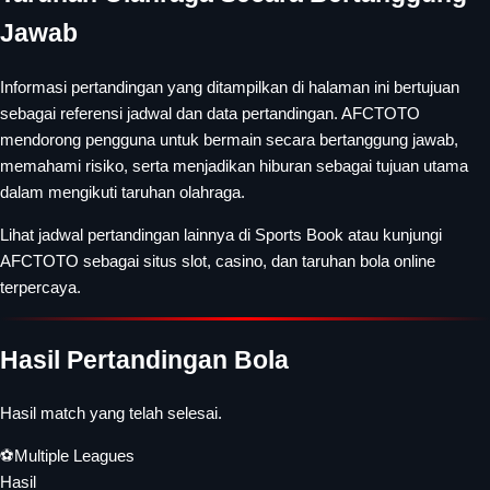
Jawab
Informasi pertandingan yang ditampilkan di halaman ini bertujuan
sebagai referensi jadwal dan data pertandingan. AFCTOTO
mendorong pengguna untuk bermain secara bertanggung jawab,
memahami risiko, serta menjadikan hiburan sebagai tujuan utama
dalam mengikuti taruhan olahraga.
Lihat jadwal pertandingan lainnya di
Sports Book
atau kunjungi
AFCTOTO
sebagai situs slot, casino, dan taruhan bola online
terpercaya.
Hasil Pertandingan Bola
Hasil match yang telah selesai.
⚽
Multiple Leagues
Hasil