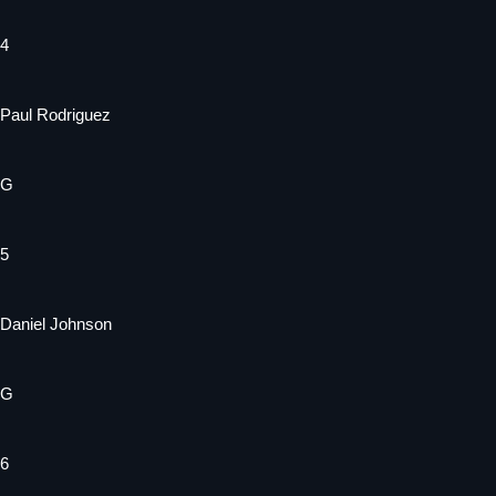
4
Paul Rodriguez
G
5
Daniel Johnson
G
6