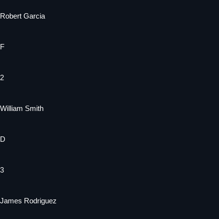
Robert Garcia
F
2
William Smith
D
3
James Rodriguez