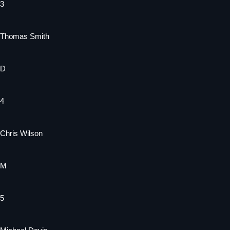
3
Thomas Smith
D
4
Chris Wilson
M
5