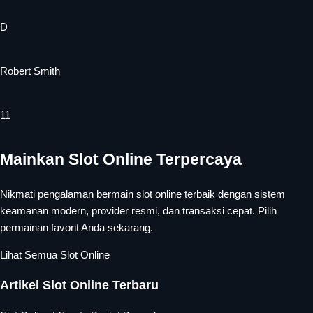
D
Robert Smith
11
Mainkan Slot Online Terpercaya
Nikmati pengalaman bermain slot online terbaik dengan sistem
keamanan modern, provider resmi, dan transaksi cepat. Pilih
permainan favorit Anda sekarang.
Lihat Semua Slot Online
Artikel Slot Online Terbaru