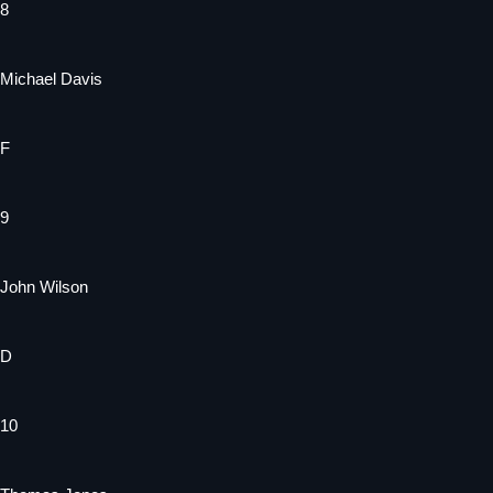
8
Michael Davis
F
9
John Wilson
D
10