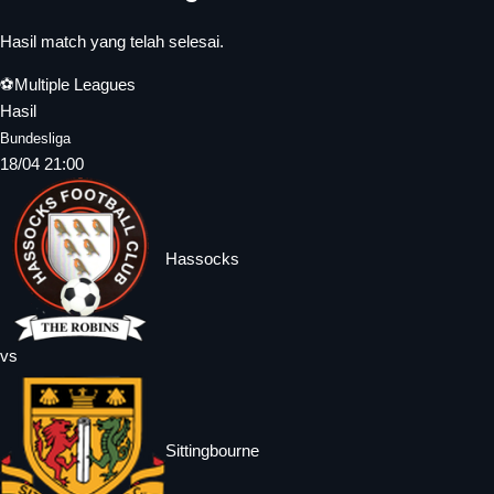
Hasil match yang telah selesai.
⚽
Multiple Leagues
Hasil
Bundesliga
18/04 21:00
Hassocks
vs
Sittingbourne