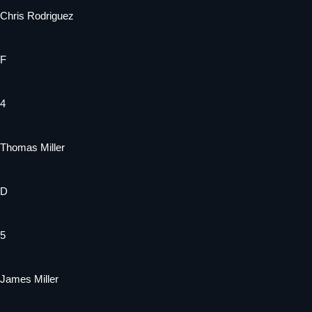
Chris Rodriguez
F
4
Thomas Miller
D
5
James Miller