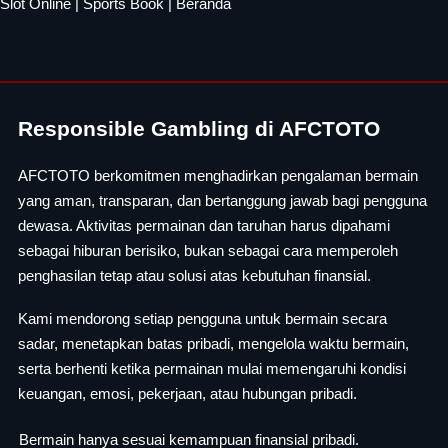
Slot Online
|
Sports Book
|
Beranda
Responsible Gambling di AFCTOTO
AFCTOTO berkomitmen menghadirkan pengalaman bermain
yang aman, transparan, dan bertanggung jawab bagi pengguna
dewasa. Aktivitas permainan dan taruhan harus dipahami
sebagai hiburan berisiko, bukan sebagai cara memperoleh
penghasilan tetap atau solusi atas kebutuhan finansial.
Kami mendorong setiap pengguna untuk bermain secara
sadar, menetapkan batas pribadi, mengelola waktu bermain,
serta berhenti ketika permainan mulai memengaruhi kondisi
keuangan, emosi, pekerjaan, atau hubungan pribadi.
Bermain hanya sesuai kemampuan finansial pribadi.