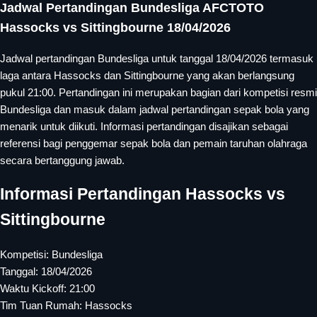
Jadwal Pertandingan Bundesliga AFCTOTO
Hassocks vs Sittingbourne 18/04/2026
Jadwal pertandingan Bundesliga untuk tanggal 18/04/2026 termasuk
laga antara Hassocks dan Sittingbourne yang akan berlangsung
pukul 21:00. Pertandingan ini merupakan bagian dari kompetisi resmi
Bundesliga dan masuk dalam jadwal pertandingan sepak bola yang
menarik untuk diikuti. Informasi pertandingan disajikan sebagai
referensi bagi penggemar sepak bola dan pemain taruhan olahraga
secara bertanggung jawab.
Informasi Pertandingan Hassocks vs
Sittingbourne
Kompetisi: Bundesliga
Tanggal: 18/04/2026
Waktu Kickoff: 21:00
Tim Tuan Rumah: Hassocks