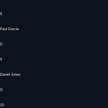
8
Paul Garcia
D
9
Daniel Jones
G
10