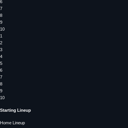
6
7
8
9
10
1
2
3
4
5
6
7
8
9
10
Starting Lineup
Home Lineup