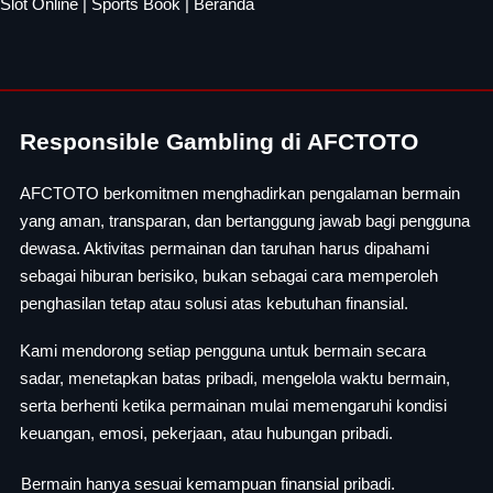
Slot Online
|
Sports Book
|
Beranda
Responsible Gambling di AFCTOTO
AFCTOTO berkomitmen menghadirkan pengalaman bermain
yang aman, transparan, dan bertanggung jawab bagi pengguna
dewasa. Aktivitas permainan dan taruhan harus dipahami
sebagai hiburan berisiko, bukan sebagai cara memperoleh
penghasilan tetap atau solusi atas kebutuhan finansial.
Kami mendorong setiap pengguna untuk bermain secara
sadar, menetapkan batas pribadi, mengelola waktu bermain,
serta berhenti ketika permainan mulai memengaruhi kondisi
keuangan, emosi, pekerjaan, atau hubungan pribadi.
Bermain hanya sesuai kemampuan finansial pribadi.