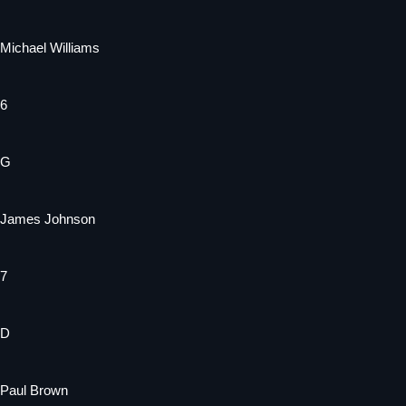
Michael Williams
6
G
James Johnson
7
D
Paul Brown