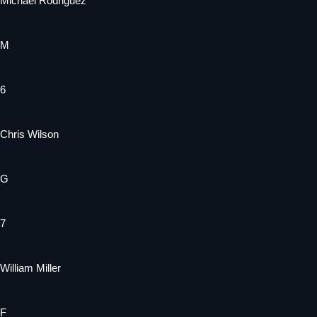
Michael Rodriguez
M
6
Chris Wilson
G
7
William Miller
F