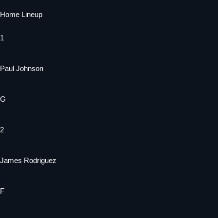
Home Lineup
1
Paul Johnson
G
2
James Rodriguez
F