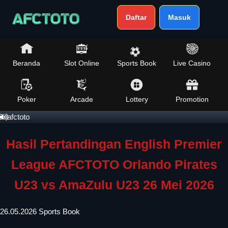
Daftar
Masuk
Beranda
Slot Online
Sports Book
Live Casino
Poker
Arcade
Lottery
Promotion
ctoto
Hasil Pertandingan English Premier
League AFCTOTO Orlando Pirates
U23 vs AmaZulu U23 26 Mei 2026
26.05.2026
Sports Book