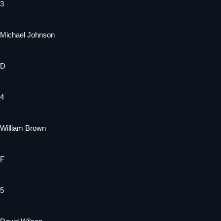
3
Michael Johnson
D
4
William Brown
F
5