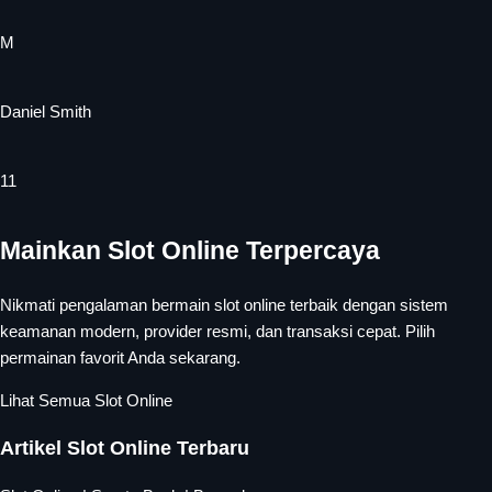
M
Daniel Smith
11
Mainkan Slot Online Terpercaya
Nikmati pengalaman bermain slot online terbaik dengan sistem
keamanan modern, provider resmi, dan transaksi cepat. Pilih
permainan favorit Anda sekarang.
Lihat Semua Slot Online
Artikel Slot Online Terbaru