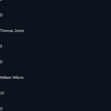
D
Thomas Jones
9
D
William Wilson
10
G