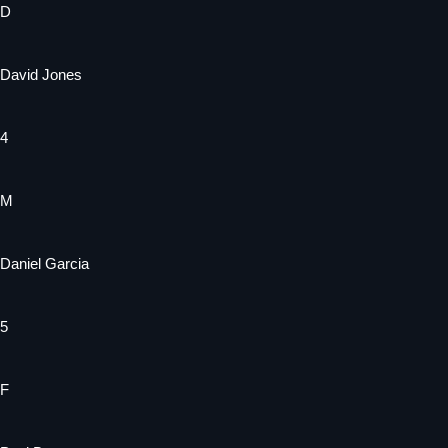
D
David Jones
4
M
Daniel Garcia
5
F