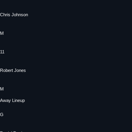
Chris Johnson
M
11
Robert Jones
M
Away Lineup
G