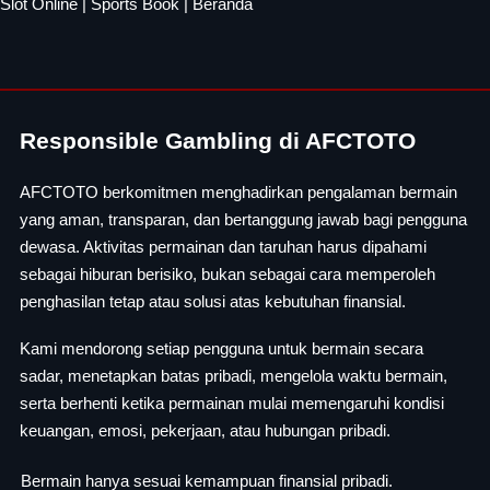
Slot Online
|
Sports Book
|
Beranda
Responsible Gambling di AFCTOTO
AFCTOTO berkomitmen menghadirkan pengalaman bermain
yang aman, transparan, dan bertanggung jawab bagi pengguna
dewasa. Aktivitas permainan dan taruhan harus dipahami
sebagai hiburan berisiko, bukan sebagai cara memperoleh
penghasilan tetap atau solusi atas kebutuhan finansial.
Kami mendorong setiap pengguna untuk bermain secara
sadar, menetapkan batas pribadi, mengelola waktu bermain,
serta berhenti ketika permainan mulai memengaruhi kondisi
keuangan, emosi, pekerjaan, atau hubungan pribadi.
Bermain hanya sesuai kemampuan finansial pribadi.