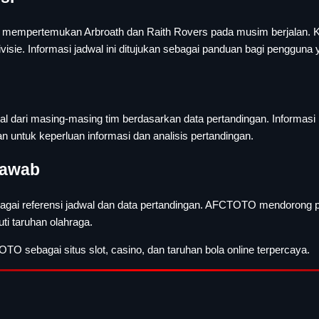
ng mempertemukan Arbroath dan Raith Rovers pada musim berjalan. Ke
ivisie. Informasi jadwal ini ditujukan sebagai panduan bagi pengguna
l dari masing-masing tim berdasarkan data pertandingan. Informas
an untuk keperluan informasi dan analisis pertandingan.
Jawab
 sebagai referensi jadwal dan data pertandingan. AFCTOTO mendoro
ti taruhan olahraga.
TOTO
sebagai situs slot, casino, dan taruhan bola online terpercaya.