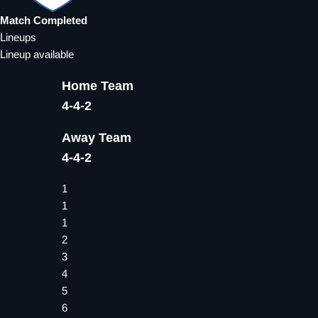
Match Completed
Lineups
Lineup available
Home Team
4-4-2
Away Team
4-4-2
1
1
1
2
3
4
5
6