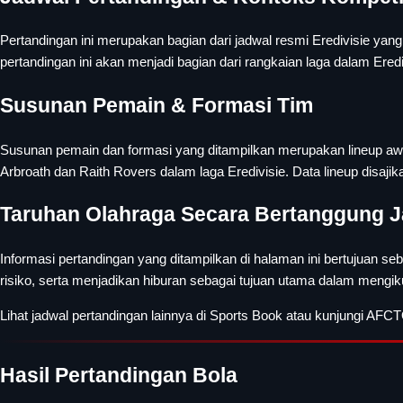
Pertandingan ini merupakan bagian dari jadwal resmi Eredivisie ya
pertandingan ini akan menjadi bagian dari rangkaian laga dalam Ered
Susunan Pemain & Formasi Tim
Susunan pemain dan formasi yang ditampilkan merupakan lineup awa
Arbroath dan Raith Rovers dalam laga Eredivisie. Data lineup disajik
Taruhan Olahraga Secara Bertanggung 
Informasi pertandingan yang ditampilkan di halaman ini bertujuan
risiko, serta menjadikan hiburan sebagai tujuan utama dalam mengiku
Lihat jadwal pertandingan lainnya di
Sports Book
atau kunjungi
AFC
Hasil Pertandingan Bola