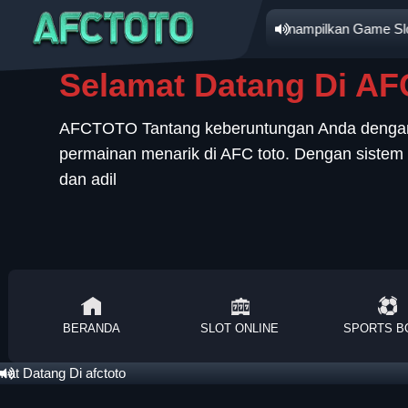
beritahuan : Situs Resmi Menampilkan Game Slot dan Result Updat
Selamat Datang Di
AF
AFCTOTO Tantang keberuntungan Anda dengan
permainan menarik di AFC toto. Dengan sistem
dan adil
BERANDA
SLOT ONLINE
SPORTS B
Datang Di afctoto