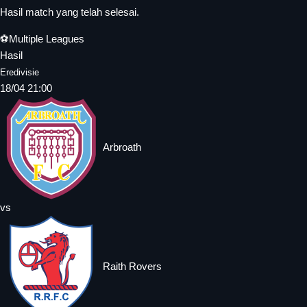
Hasil match yang telah selesai.
⚽
Multiple Leagues
Hasil
Eredivisie
18/04 21:00
Arbroath
vs
Raith Rovers