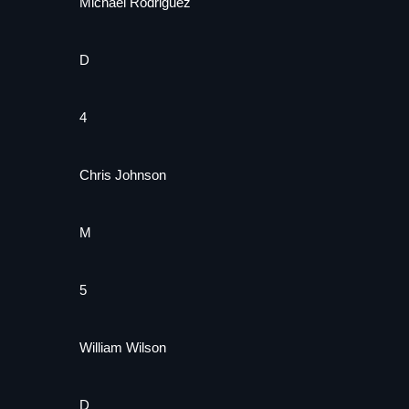
Michael Rodriguez
D
4
Chris Johnson
M
5
William Wilson
D