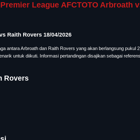
h Premier League AFCTOTO Arbroath vs
vs Raith Rovers 18/04/2026
aga antara Arbroath dan Raith Rovers yang akan berlangsung pukul 2
arik untuk diikuti. Informasi pertandingan disajikan sebagai refere
th Rovers
si