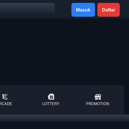
Masuk
Daftar
RCADE
LOTTERY
PROMOTION