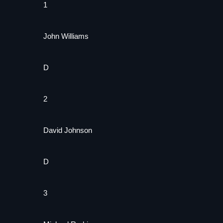
1
John Williams
D
2
David Johnson
D
3