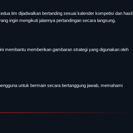
dua tim dijadwalkan bertanding sesuai kalender kompetisi dan hasil
 yang ingin mengikuti jalannya pertandingan secara langsung.
i ini membantu memberikan gambaran strategi yang digunakan oleh
ng pengguna untuk bermain secara bertanggung jawab, memahami