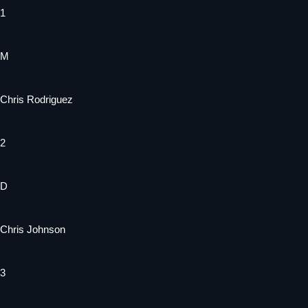
1
M
Chris Rodriguez
2
D
Chris Johnson
3