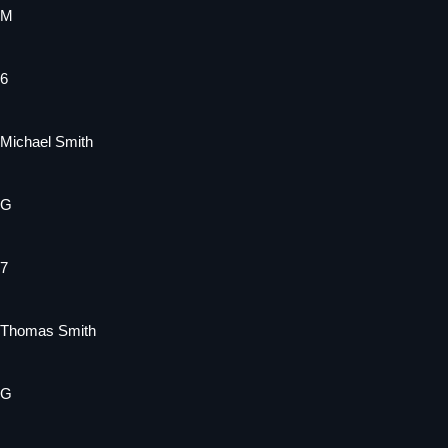
M
6
Michael Smith
G
7
Thomas Smith
G