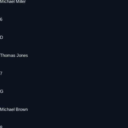
Michael Miller
6
D
Thomas Jones
7
G
Michael Brown
8