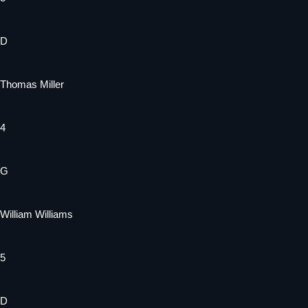
D
Thomas Miller
4
G
William Williams
5
D