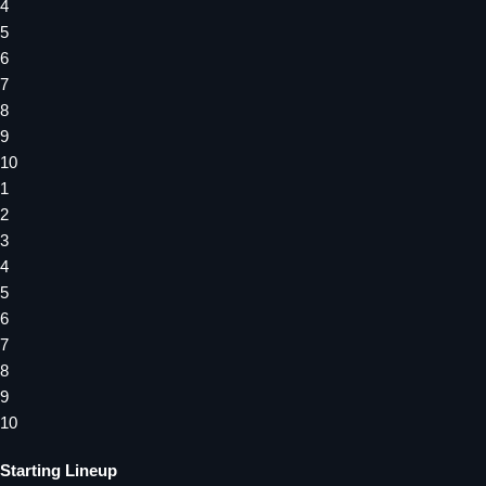
4
5
6
7
8
9
10
1
2
3
4
5
6
7
8
9
10
Starting Lineup