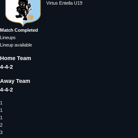
Virtus Entella U19
Match Completed
Lineups
Lineup available
Home Team
4-4-2
Away Team
4-4-2
1
1
1
2
3