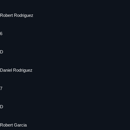
Robert Rodriguez
6
D
Daniel Rodriguez
7
D
Robert Garcia