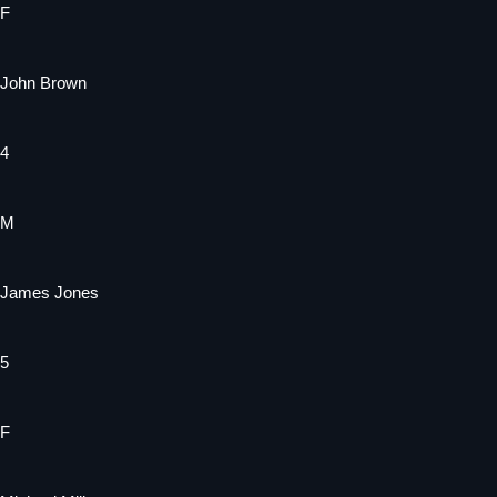
F
John Brown
4
M
James Jones
5
F