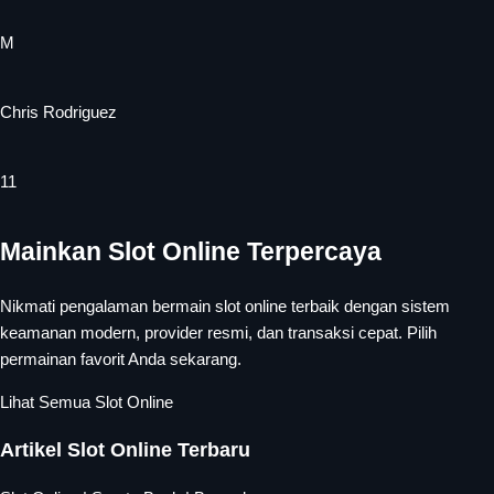
M
Chris Rodriguez
11
Mainkan Slot Online Terpercaya
Nikmati pengalaman bermain slot online terbaik dengan sistem
keamanan modern, provider resmi, dan transaksi cepat. Pilih
permainan favorit Anda sekarang.
Lihat Semua Slot Online
Artikel Slot Online Terbaru