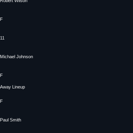
Robert Wilson
F
11
Michael Johnson
F
Away Lineup
F
Paul Smith