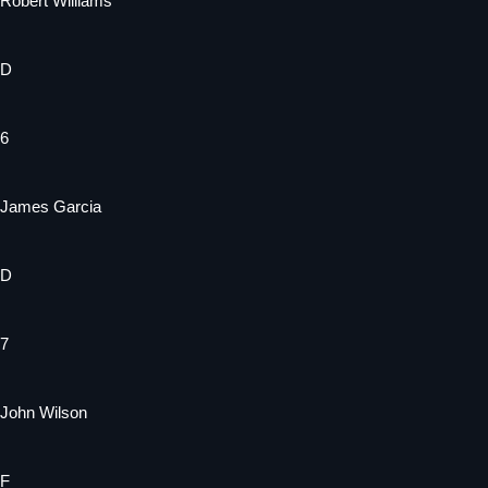
Robert Williams
D
6
James Garcia
D
7
John Wilson
F