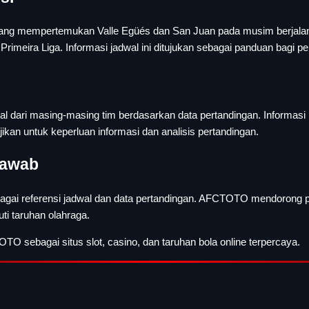
 yang mempertemukan Valle Egüés dan San Juan pada musim berjalan.
 Primeira Liga. Informasi jadwal ini ditujukan sebagai panduan bagi 
l dari masing-masing tim berdasarkan data pertandingan. Informas
ikan untuk keperluan informasi dan analisis pertandingan.
Jawab
 sebagai referensi jadwal dan data pertandingan. AFCTOTO mendoro
ti taruhan olahraga.
TOTO
sebagai situs slot, casino, dan taruhan bola online terpercaya.