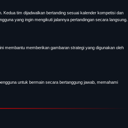
 Kedua tim dijadwalkan bertanding sesuai kalender kompetisi dan
pengguna yang ingin mengikuti jalannya pertandingan secara langsung.
i ini membantu memberikan gambaran strategi yang digunakan oleh
ng pengguna untuk bermain secara bertanggung jawab, memahami