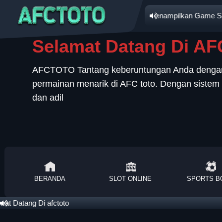
mberitahuan : Situs Resmi Menampilkan Game Slot dan Result Updat
Selamat Datang Di
AF
AFCTOTO Tantang keberuntungan Anda dengan
permainan menarik di AFC toto. Dengan sistem
dan adil
BERANDA
SLOT ONLINE
SPORTS B
Datang Di afctoto