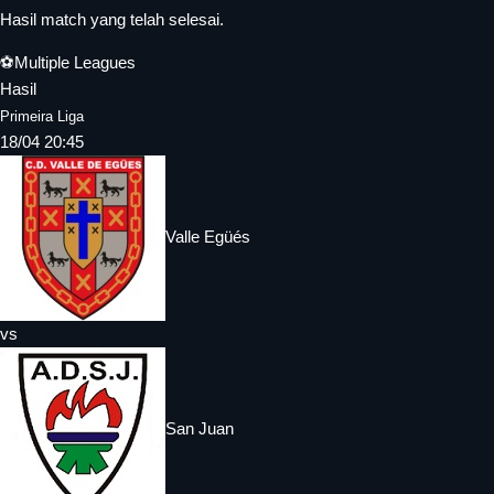
Hasil match yang telah selesai.
⚽
Multiple Leagues
Hasil
Primeira Liga
18/04 20:45
Valle Egüés
vs
San Juan