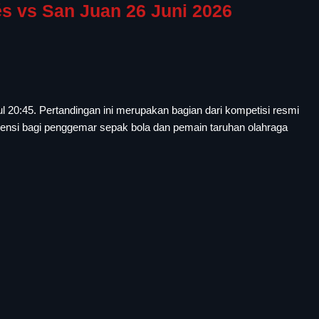
s vs San Juan 26 Juni 2026
 20:45. Pertandingan ini merupakan bagian dari kompetisi resmi
erensi bagi penggemar sepak bola dan pemain taruhan olahraga