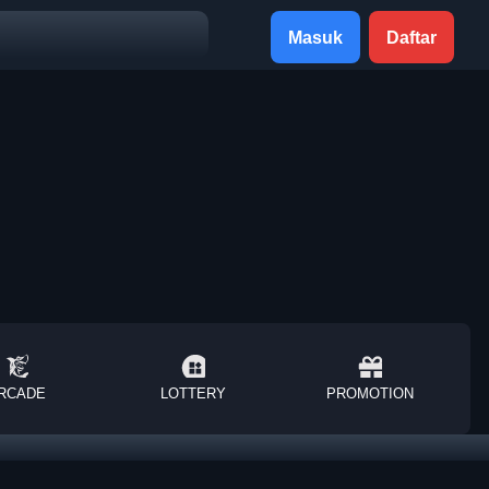
Masuk
Daftar
RCADE
LOTTERY
PROMOTION