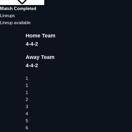
Match Completed
Lineups
Lineup available
Home Team
4-4-2
Away Team
4-4-2
1
1
1
2
3
4
5
6