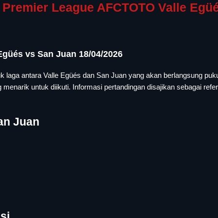
h Premier League AFCTOTO Valle Egüé
Egüés vs San Juan 18/04/2026
k laga antara Valle Egüés dan San Juan yang akan berlangsung pukul
menarik untuk diikuti. Informasi pertandingan disajikan sebagai ref
San Juan
si