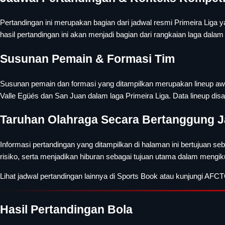
Pertandingan ini merupakan bagian dari jadwal resmi Primeira Liga
hasil pertandingan ini akan menjadi bagian dari rangkaian laga dalam
Susunan Pemain & Formasi Tim
Susunan pemain dan formasi yang ditampilkan merupakan lineup awa
Valle Egüés dan San Juan dalam laga Primeira Liga. Data lineup disaj
Taruhan Olahraga Secara Bertanggung 
Informasi pertandingan yang ditampilkan di halaman ini bertujuan
risiko, serta menjadikan hiburan sebagai tujuan utama dalam mengiku
Lihat jadwal pertandingan lainnya di
Sports Book
atau kunjungi
AFC
Hasil Pertandingan Bola